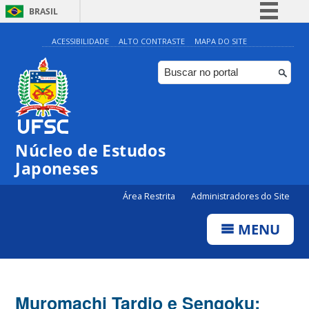
BRASIL
Simplifique!
ACESSIBILIDADE
ALTO CONTRASTE
MAPA DO SITE
Comunica BR
Participe
Acesso à informação
Legislação
Núcleo de Estudos
Canais
Japoneses
Área Restrita
Administradores do Site
MENU
Muromachi Tardio e Sengoku: