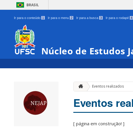
BRASIL
Ir para o conteúdo
1
Ir para o menu
2
Ir para a busca
3
Ir para o rodapé
4
Núcleo de Estudos 
Eventos realizados
Eventos rea
[ página em construção! ]