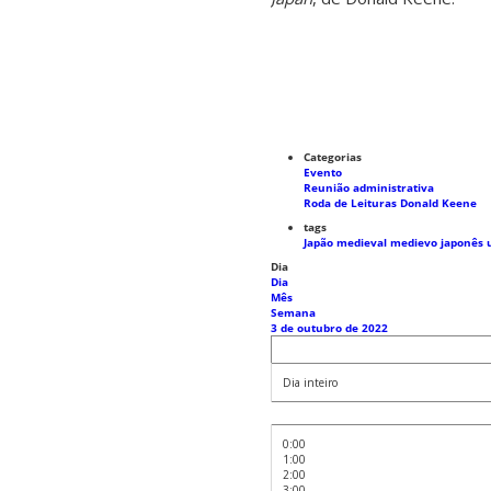
Categorias
Evento
Reunião administrativa
Roda de Leituras Donald Keene
tags
Japão medieval
medievo japonês
Dia
Dia
Mês
Semana
3 de outubro de 2022
Dia inteiro
0:00
1:00
2:00
3:00