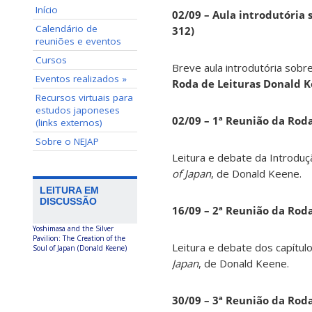
Início
02/09 – Aula introdutória s
Calendário de
312)
reuniões e eventos
Cursos
Breve aula introdutória sobre
Eventos realizados »
Roda de Leituras Donald 
Recursos virtuais para
estudos japoneses
02/09 – 1ª Reunião da Rod
(links externos)
Sobre o NEJAP
Leitura e debate da Introduç
of Japan
, de Donald Keene.
LEITURA EM
DISCUSSÃO
16/09 – 2ª Reunião da Rod
Yoshimasa and the Silver
Pavilion: The Creation of the
Leitura e debate dos capítul
Soul of Japan (Donald Keene)
Japan
, de Donald Keene.
30/09 – 3ª Reunião da Rod