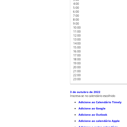
4:00
5:00
6:00
7:00
8:00
9:00
10:00
11:00
12:00
13:00
14:00
15:00
16:00
17:00
18:00
19:00
20:00
21:00
22:00
23:00
3 de outubro de 2022
Inscreva-se no calendário escolhido
Adicione ao Calendário Timely
Adicione ao Google
Adicione ao Outlook
Adicione ao calendário Apple