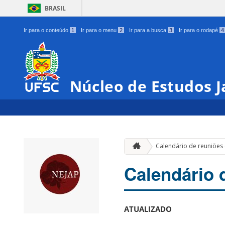
BRASIL
Ir para o conteúdo
1
Ir para o menu
2
Ir para a busca
3
Ir para o rodapé
4
Núcleo de Estudos 
Calendário de reuniões
Calendário 
ATUALIZADO