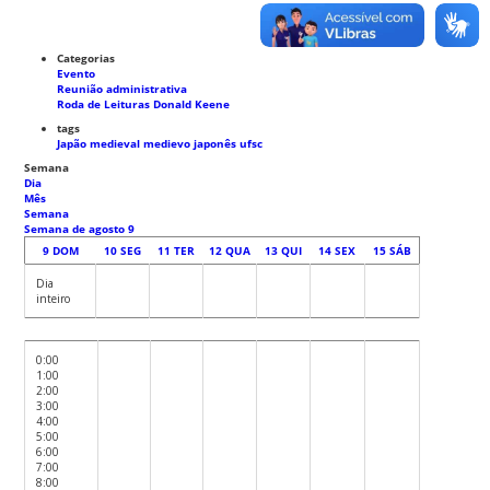
Categorias
Evento
Reunião administrativa
Roda de Leituras Donald Keene
tags
Japão medieval
medievo japonês
ufsc
Semana
Dia
Mês
Semana
Semana de agosto 9
9
DOM
10
SEG
11
TER
12
QUA
13
QUI
14
SEX
15
SÁB
Dia
inteiro
0:00
1:00
2:00
3:00
4:00
5:00
6:00
7:00
8:00