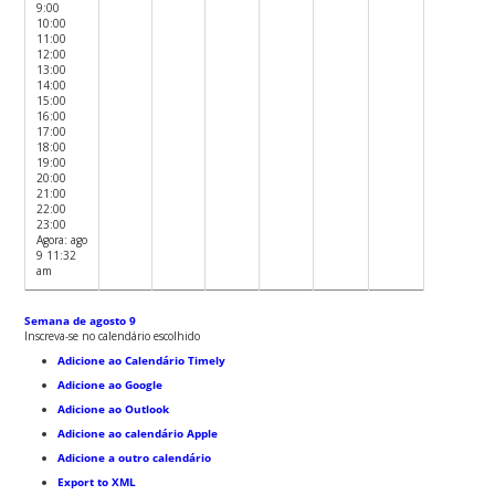
9:00
10:00
11:00
12:00
13:00
14:00
15:00
16:00
17:00
18:00
19:00
20:00
21:00
22:00
23:00
Agora: ago
9 11:32
am
Semana de agosto 9
Inscreva-se no calendário escolhido
Adicione ao Calendário Timely
Adicione ao Google
Adicione ao Outlook
Adicione ao calendário Apple
Adicione a outro calendário
Export to XML