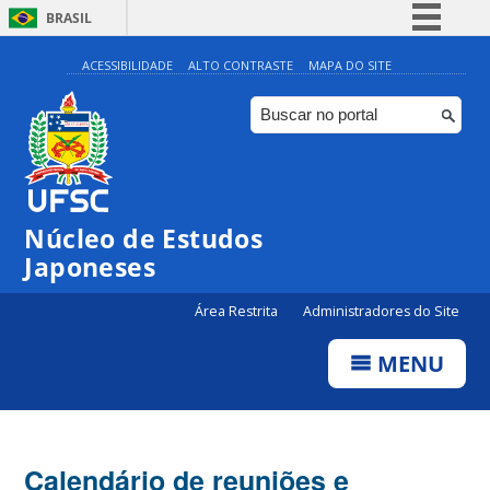
BRASIL
Simplifique!
ACESSIBILIDADE
ALTO CONTRASTE
MAPA DO SITE
Comunica BR
Participe
Acesso à informação
Legislação
Núcleo de Estudos
Canais
Japoneses
Área Restrita
Administradores do Site
MENU
Calendário de reuniões e