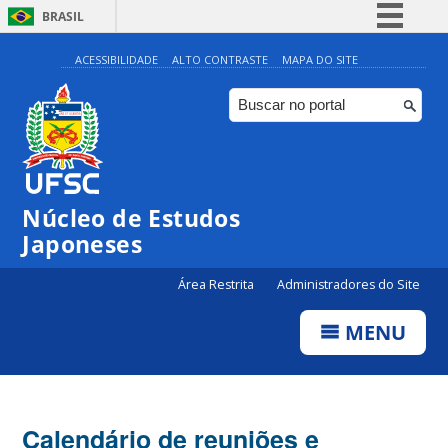
BRASIL
Simplifique!
ACESSIBILIDADE
ALTO CONTRASTE
MAPA DO SITE
Comunica BR
Participe
Acesso à informação
Legislação
Núcleo de Estudos
Canais
Japoneses
Área Restrita
Administradores do Site
MENU
Calendário de reuniões e