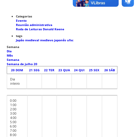
Categorias
Evento
Reunião administrativa
Roda de Leituras Donald Keene
tags
Japão medieval
medievo japonês
ufsc
Semana
Dia
Mês
Semana
Semana de julho 20
20
DOM
21
SEG
22
TER
23
QUA
24
QUI
25
SEX
26
SÁB
Dia
inteiro
0:00
1:00
2:00
3:00
4:00
5:00
6:00
7:00
8:00