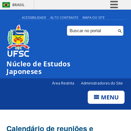
BRASIL
Simplifique!
ACESSIBILIDADE
ALTO CONTRASTE
MAPA DO SITE
Comunica BR
Participe
Acesso à informação
Legislação
Núcleo de Estudos
Canais
Japoneses
Área Restrita
Administradores do Site
MENU
Calendário de reuniões e