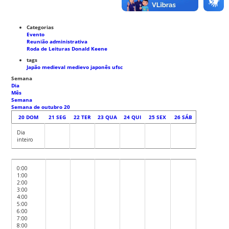
Categorias
Evento
Reunião administrativa
Roda de Leituras Donald Keene
tags
Japão medieval
medievo japonês
ufsc
Semana
Dia
Mês
Semana
Semana de outubro 20
20
DOM
21
SEG
22
TER
23
QUA
24
QUI
25
SEX
26
SÁB
Dia
inteiro
0:00
1:00
2:00
3:00
4:00
5:00
6:00
7:00
8:00