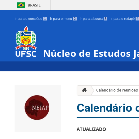
BRASIL
Ir para o conteúdo
1
Ir para o menu
2
Ir para a busca
3
Ir para o rodapé
4
Núcleo de Estudos 
Calendário de reuniões
Calendário 
ATUALIZADO