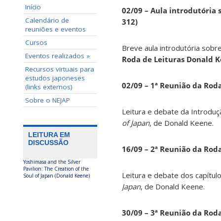
Início
02/09 – Aula introdutória s
Calendário de
312)
reuniões e eventos
Cursos
Breve aula introdutória sobre
Eventos realizados »
Roda de Leituras Donald 
Recursos virtuais para
estudos japoneses
02/09 – 1ª Reunião da Rod
(links externos)
Sobre o NEJAP
Leitura e debate da Introduç
of Japan
, de Donald Keene.
LEITURA EM
DISCUSSÃO
16/09 – 2ª Reunião da Rod
Yoshimasa and the Silver
Pavilion: The Creation of the
Leitura e debate dos capítul
Soul of Japan (Donald Keene)
Japan
, de Donald Keene.
30/09 – 3ª Reunião da Rod