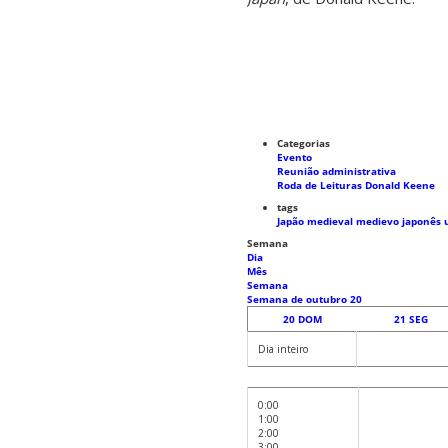
Categorias
Evento
Reunião administrativa
Roda de Leituras Donald Keene
tags
Japão medieval
medievo japonês
Semana
Dia
Mês
Semana
Semana de outubro 20
20
DOM
21
SEG
Dia inteiro
0:00
1:00
2:00
3:00