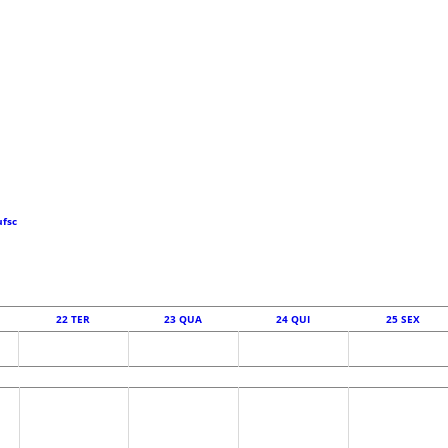
ufsc
22
TER
23
QUA
24
QUI
25
SEX