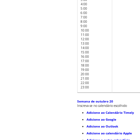
4:00
5:00
6:00
7:00
8:00
9:00
10:00
11:00
12:00
13:00
14:00
15:00
16:00
17:00
18:00
19:00
20:00
21:00
22:00
23:00
Semana de outubro 20
Inscreva-se no calendário escolhido
Adicione ao Calendário Timely
Adicione ao Google
Adicione ao Outlook
Adicione ao calendário Apple