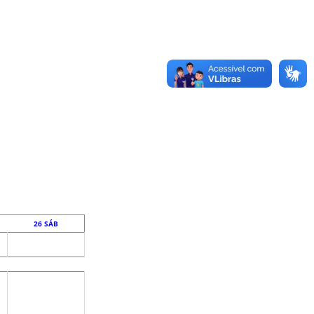
26
SÁB