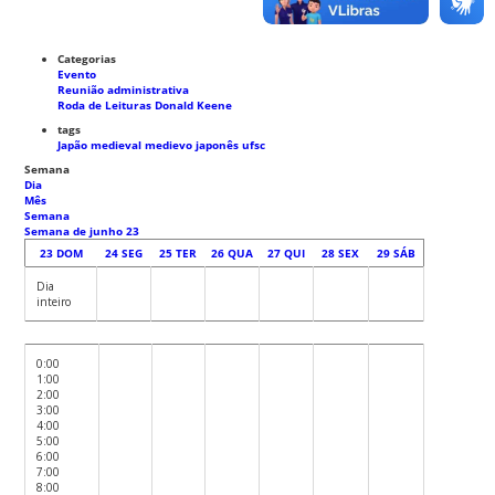
Categorias
Evento
Reunião administrativa
Roda de Leituras Donald Keene
tags
Japão medieval
medievo japonês
ufsc
Semana
Dia
Mês
Semana
Semana de junho 23
23
DOM
24
SEG
25
TER
26
QUA
27
QUI
28
SEX
29
SÁB
Dia
inteiro
0:00
1:00
2:00
3:00
4:00
5:00
6:00
7:00
8:00