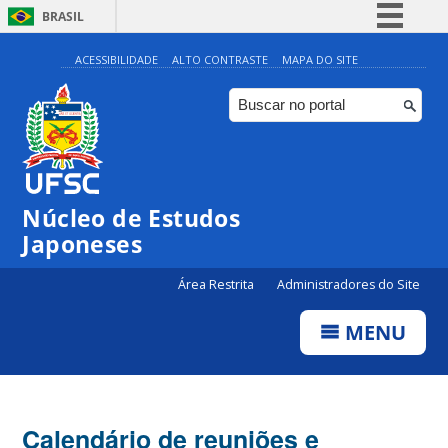
BRASIL
Simplifique!
ACESSIBILIDADE
ALTO CONTRASTE
MAPA DO SITE
Comunica BR
Participe
Acesso à informação
Legislação
Núcleo de Estudos
Canais
Japoneses
Área Restrita
Administradores do Site
MENU
Calendário de reuniões e