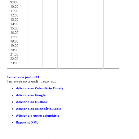
9:00
10:00
11:00
12:00
13:00
14:00
15:00
16:00
17:00
18:00
19:00
20:00
21:00
22:00
23:00
Semana de junho 23
Inscreva-se no calendário escolhido
Adicione ao Calendário Timely
Adicione ao Google
Adicione ao Outlook
Adicione ao calendário Apple
Adicione a outro calendário
Export to XML