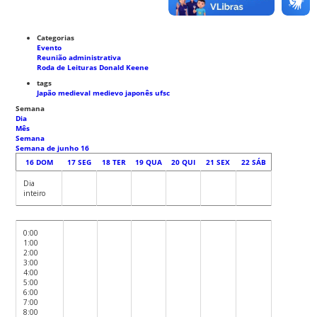
Categorias
Evento
Reunião administrativa
Roda de Leituras Donald Keene
tags
Japão medieval
medievo japonês
ufsc
Semana
Dia
Mês
Semana
Semana de junho 16
16
DOM
17
SEG
18
TER
19
QUA
20
QUI
21
SEX
22
SÁB
Dia
inteiro
0:00
1:00
2:00
3:00
4:00
5:00
6:00
7:00
8:00