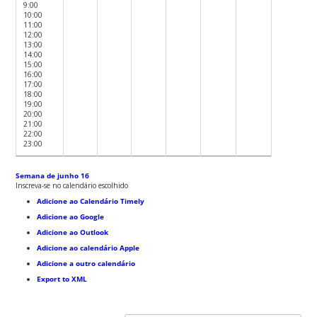
9:00
10:00
11:00
12:00
13:00
14:00
15:00
16:00
17:00
18:00
19:00
20:00
21:00
22:00
23:00
Semana de junho 16
Inscreva-se no calendário escolhido
Adicione ao Calendário Timely
Adicione ao Google
Adicione ao Outlook
Adicione ao calendário Apple
Adicione a outro calendário
Export to XML