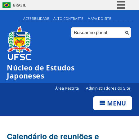
BRASIL
Simplifique!
ACESSIBILIDADE
ALTO CONTRASTE
MAPA DO SITE
Comunica BR
Participe
Acesso à informação
Legislação
Núcleo de Estudos
Canais
Japoneses
Área Restrita
Administradores do Site
MENU
Calendário de reuniões e