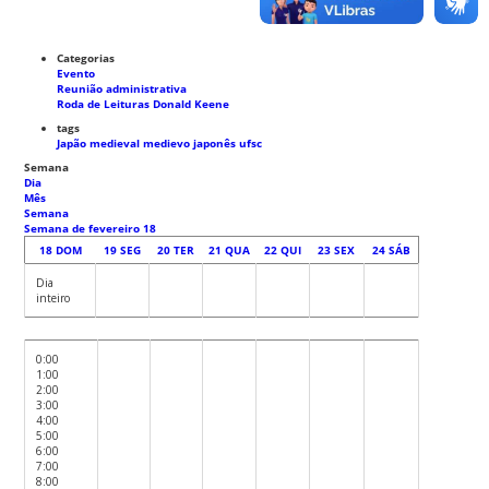
Categorias
Evento
Reunião administrativa
Roda de Leituras Donald Keene
tags
Japão medieval
medievo japonês
ufsc
Semana
Dia
Mês
Semana
Semana de fevereiro 18
18
DOM
19
SEG
20
TER
21
QUA
22
QUI
23
SEX
24
SÁB
Dia
inteiro
0:00
1:00
2:00
3:00
4:00
5:00
6:00
7:00
8:00