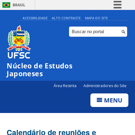
BRASIL
Simplifique!
ACESSIBILIDADE
ALTO CONTRASTE
MAPA DO SITE
Comunica BR
Participe
Acesso à informação
Legislação
Núcleo de Estudos
Canais
Japoneses
Área Restrita
Administradores do Site
MENU
Calendário de reuniões e