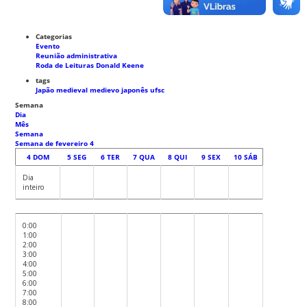
Categorias
Evento
Reunião administrativa
Roda de Leituras Donald Keene
tags
Japão medieval
medievo japonês
ufsc
Semana
Dia
Mês
Semana
Semana de fevereiro 4
4
DOM
5
SEG
6
TER
7
QUA
8
QUI
9
SEX
10
SÁB
Dia
inteiro
0:00
1:00
2:00
3:00
4:00
5:00
6:00
7:00
8:00