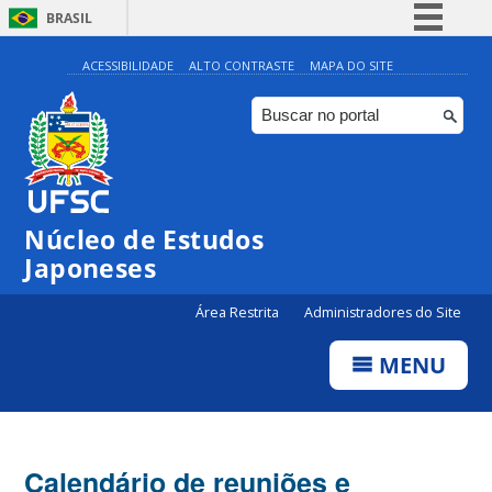
BRASIL
Simplifique!
ACESSIBILIDADE
ALTO CONTRASTE
MAPA DO SITE
Comunica BR
Participe
Acesso à informação
Legislação
Núcleo de Estudos
Canais
Japoneses
Área Restrita
Administradores do Site
MENU
Calendário de reuniões e