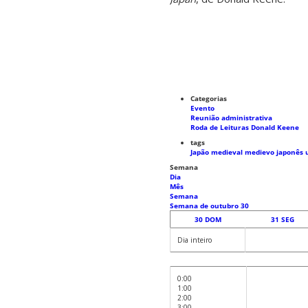
Categorias
Evento
Reunião administrativa
Roda de Leituras Donald Keene
tags
Japão medieval
medievo japonês
Semana
Dia
Mês
Semana
Semana de outubro 30
30
DOM
31
SEG
Dia inteiro
0:00
1:00
2:00
3:00