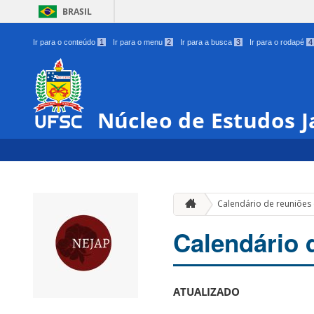
BRASIL
Ir para o conteúdo
1
Ir para o menu
2
Ir para a busca
3
Ir para o rodapé
4
Núcleo de Estudos 
Calendário de reuniões
Calendário 
ATUALIZADO