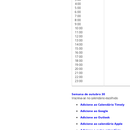
4:00
5:00
6:00
7:00
8:00
9:00
10:00
11:00
12:00
13:00
14:00
15:00
16:00
17:00
18:00
19:00
20:00
21:00
22:00
23:00
Semana de outubro 30
Inscreva-se no calendário escolhido
Adicione ao Calendário Timely
Adicione ao Google
Adicione ao Outlook
Adicione ao calendário Apple