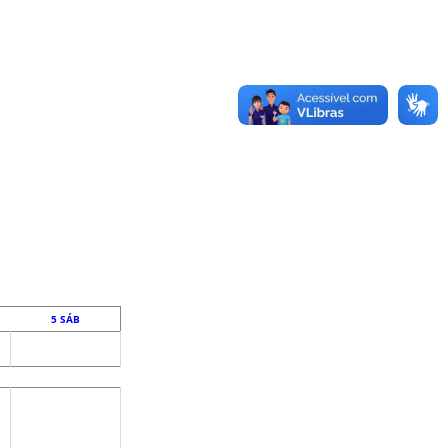
5
SÁB