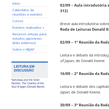
Início
02/09 – Aula introdutória s
Calendário de
312)
reuniões e eventos
Cursos
Breve aula introdutória sobre
Eventos realizados »
Roda de Leituras Donald 
Recursos virtuais para
estudos japoneses
02/09 – 1ª Reunião da Rod
(links externos)
Sobre o NEJAP
Leitura e debate da Introduç
of Japan
, de Donald Keene.
LEITURA EM
DISCUSSÃO
16/09 – 2ª Reunião da Rod
Yoshimasa and the Silver
Pavilion: The Creation of the
Leitura e debate dos capítul
Soul of Japan (Donald Keene)
Japan
, de Donald Keene.
30/09 – 3ª Reunião da Rod