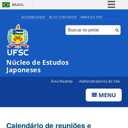
BRASIL
Simplifique!
ACESSIBILIDADE
ALTO CONTRASTE
MAPA DO SITE
Comunica BR
Participe
Acesso à informação
Legislação
Núcleo de Estudos
Canais
Japoneses
Área Restrita
Administradores do Site
MENU
Calendário de reuniões e