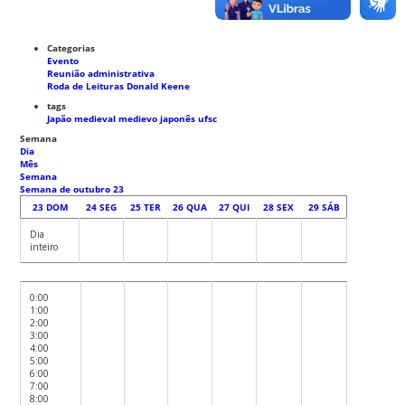
Categorias
Evento
Reunião administrativa
Roda de Leituras Donald Keene
tags
Japão medieval
medievo japonês
ufsc
Semana
Dia
Mês
Semana
Semana de outubro 23
23
DOM
24
SEG
25
TER
26
QUA
27
QUI
28
SEX
29
SÁB
Dia
inteiro
0:00
1:00
2:00
3:00
4:00
5:00
6:00
7:00
8:00