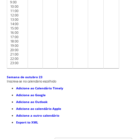
9:00
10:00
11:00
12:00
13:00
14:00
15:00
16:00
17:00
18:00
19:00
20:00
21:00
22:00
23:00
Semana de outubro 23
Inscreva-se no calendário escolhido
Adicione ao Calendário Timely
Adicione ao Google
Adicione ao Outlook
Adicione ao calendário Apple
Adicione a outro calendário
Export to XML