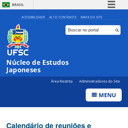
BRASIL
Simplifique!
ACESSIBILIDADE
ALTO CONTRASTE
MAPA DO SITE
Comunica BR
Participe
Acesso à informação
Legislação
Núcleo de Estudos
Canais
Japoneses
Área Restrita
Administradores do Site
MENU
Calendário de reuniões e