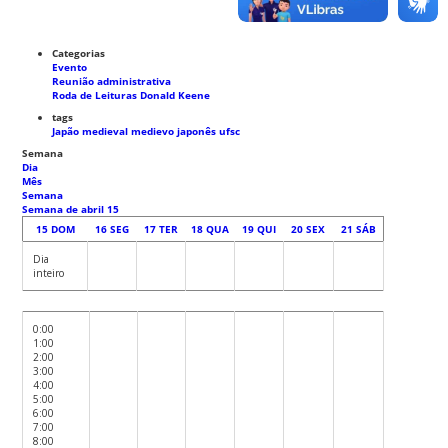
Categorias
Evento
Reunião administrativa
Roda de Leituras Donald Keene
tags
Japão medieval
medievo japonês
ufsc
Semana
Dia
Mês
Semana
Semana de abril 15
15
DOM
16
SEG
17
TER
18
QUA
19
QUI
20
SEX
21
SÁB
Dia
inteiro
0:00
1:00
2:00
3:00
4:00
5:00
6:00
7:00
8:00