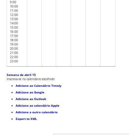
9:00
10:00
11:00
12:00
13:00
14:00
15:00
16:00
17:00
18:00
19:00
20:00
21:00
22:00
23:00
Semana de abril 15
Inscreva-se no calendário escolhido
Adicione ao Calendário Timely
Adicione ao Google
Adicione ao Outlook
Adicione ao calendário Apple
Adicione a outro calendário
Export to XML