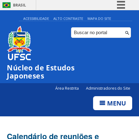
BRASIL
Simplifique!
ACESSIBILIDADE
ALTO CONTRASTE
MAPA DO SITE
Comunica BR
Participe
Acesso à informação
Legislação
Núcleo de Estudos
Canais
Japoneses
Área Restrita
Administradores do Site
MENU
Calendário de reuniões e