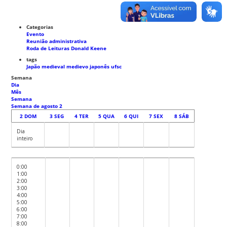
Categorias
Evento
Reunião administrativa
Roda de Leituras Donald Keene
tags
Japão medieval
medievo japonês
ufsc
Semana
Dia
Mês
Semana
Semana de agosto 2
2
DOM
3
SEG
4
TER
5
QUA
6
QUI
7
SEX
8
SÁB
Dia
inteiro
0:00
1:00
2:00
3:00
4:00
5:00
6:00
7:00
8:00