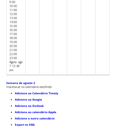
9:00
10:00
11:00
12:00
13:00
14:00
15:00
16:00
17:00
18:00
19:00
20:00
21:00
22:00
23:00
Agora: ago
7 12:40
am
Semana de agosto 2
Inscreva-se no calendário escolhido
Adicione ao Calendário Timely
Adicione ao Google
Adicione ao Outlook
Adicione ao calendário Apple
Adicione a outro calendário
Export to XML