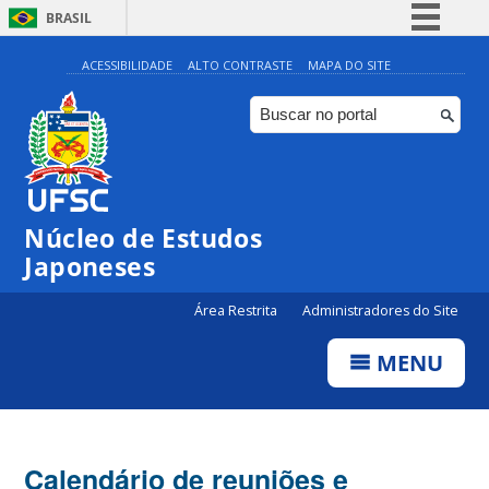
BRASIL
Simplifique!
ACESSIBILIDADE
ALTO CONTRASTE
MAPA DO SITE
Comunica BR
Participe
Acesso à informação
Legislação
Núcleo de Estudos
Canais
Japoneses
Área Restrita
Administradores do Site
MENU
Calendário de reuniões e