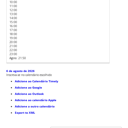
10:00
11:00
12:00
13:00
14:00
15:00
16:00
17:00
18:00
19:00
20:00
21:00
22:00
23:00
Agora: 21:50
6 de agosto de 2026
Inscreva-se no calendário escolhido
Adicione ao Calendário Timely
Adicione ao Google
Adicione ao Outlook
Adicione ao calendário Apple
Adicione a outro calendário
Export to XML