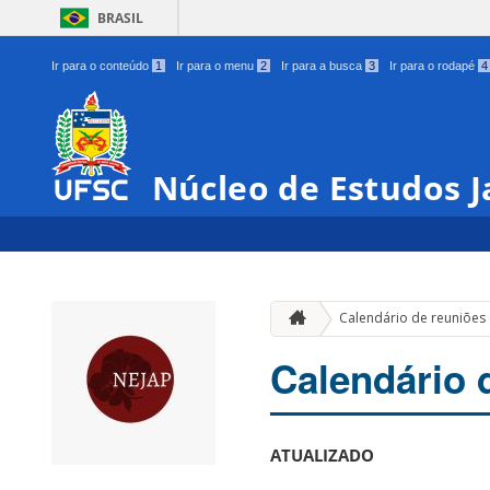
BRASIL
Ir para o conteúdo
1
Ir para o menu
2
Ir para a busca
3
Ir para o rodapé
4
Núcleo de Estudos 
Calendário de reuniões
Calendário 
ATUALIZADO