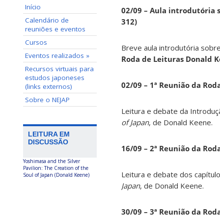
Início
02/09 – Aula introdutória s
Calendário de
312)
reuniões e eventos
Cursos
Breve aula introdutória sobre
Eventos realizados »
Roda de Leituras Donald 
Recursos virtuais para
estudos japoneses
02/09 – 1ª Reunião da Rod
(links externos)
Sobre o NEJAP
Leitura e debate da Introduç
of Japan
, de Donald Keene.
LEITURA EM
DISCUSSÃO
16/09 – 2ª Reunião da Rod
Yoshimasa and the Silver
Pavilion: The Creation of the
Leitura e debate dos capítul
Soul of Japan (Donald Keene)
Japan
, de Donald Keene.
30/09 – 3ª Reunião da Rod