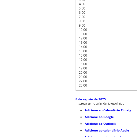
4:00
5:00
6:00
7:00
8:00
9:00
10:00
11:00
12:00
13:00
14:00
15:00
16:00
17:00
18:00
19:00
20:00
21:00
22:00
23:00
8 de agosto de 2025
Inscreva-se no calendário escolhido
Adicione ao Calendário Timely
Adicione ao Google
Adicione ao Outlook
Adicione ao calendário Apple