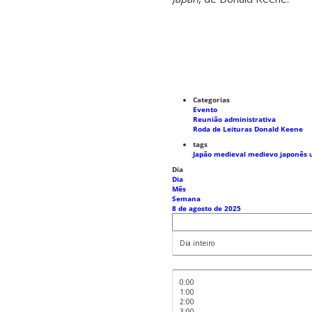
Categorias
Evento
Reunião administrativa
Roda de Leituras Donald Keene
tags
Japão medieval
medievo japonês
Dia
Dia
Mês
Semana
8 de agosto de 2025
Dia inteiro
0:00
1:00
2:00
3:00