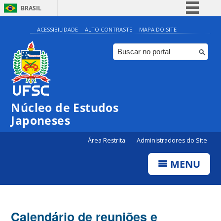
BRASIL
Simplifique!
ACESSIBILIDADE
ALTO CONTRASTE
MAPA DO SITE
Comunica BR
Participe
Acesso à informação
Legislação
Núcleo de Estudos
Canais
Japoneses
Área Restrita
Administradores do Site
MENU
Calendário de reuniões e