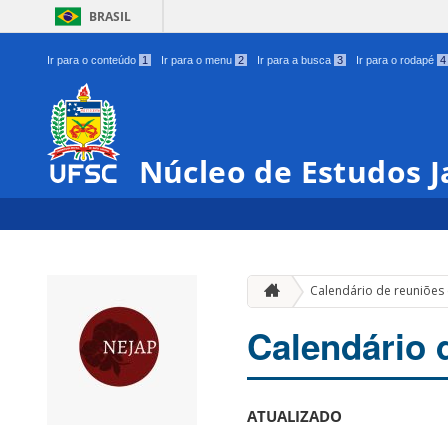
BRASIL
Ir para o conteúdo
1
Ir para o menu
2
Ir para a busca
3
Ir para o rodapé
4
Núcleo de Estudos 
Calendário de reuniões
Calendário 
ATUALIZADO