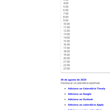
4:00
5:00
6:00
7:00
8:00
9:00
10:00
11:00
12:00
13:00
14:00
15:00
16:00
17:00
18:00
19:00
20:00
21:00
22:00
23:00
30 de agosto de 2025
Inscreva-se no calendário escolhido
Adicione ao Calendário Timely
Adicione ao Google
Adicione ao Outlook
Adicione ao calendário Apple