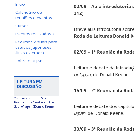
Início
02/09 – Aula introdutória s
Calendário de
312)
reuniões e eventos
Cursos
Breve aula introdutória sobre
Eventos realizados »
Roda de Leituras Donald 
Recursos virtuais para
estudos japoneses
02/09 – 1ª Reunião da Rod
(links externos)
Sobre o NEJAP
Leitura e debate da Introduç
of Japan
, de Donald Keene.
LEITURA EM
DISCUSSÃO
16/09 – 2ª Reunião da Rod
Yoshimasa and the Silver
Pavilion: The Creation of the
Leitura e debate dos capítul
Soul of Japan (Donald Keene)
Japan
, de Donald Keene.
30/09 – 3ª Reunião da Rod