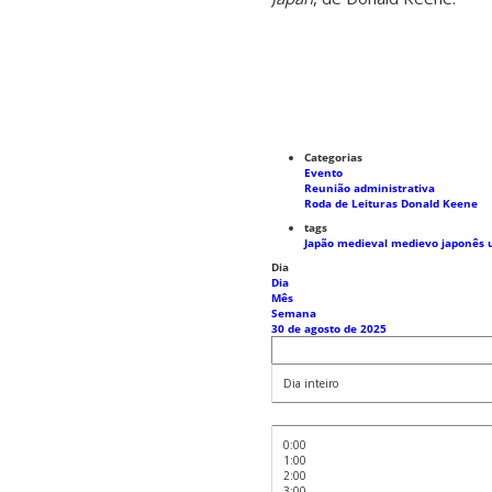
Categorias
Evento
Reunião administrativa
Roda de Leituras Donald Keene
tags
Japão medieval
medievo japonês
Dia
Dia
Mês
Semana
30 de agosto de 2025
Dia inteiro
0:00
1:00
2:00
3:00