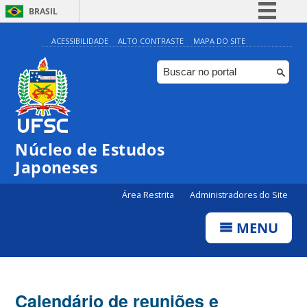
BRASIL
Simplifique!
ACESSIBILIDADE
ALTO CONTRASTE
MAPA DO SITE
Comunica BR
Participe
Acesso à informação
Legislação
Núcleo de Estudos
Canais
Japoneses
Área Restrita
Administradores do Site
MENU
Calendário de reuniões e