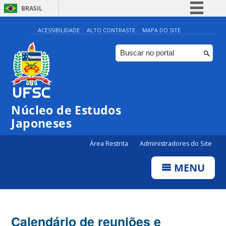
BRASIL
Simplifique!
ACESSIBILIDADE
ALTO CONTRASTE
MAPA DO SITE
Comunica BR
Participe
Acesso à informação
Legislação
Núcleo de Estudos
Canais
Japoneses
Área Restrita
Administradores do Site
MENU
Calendário de reuniões e