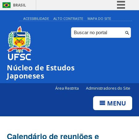
BRASIL
Simplifique!
ACESSIBILIDADE
ALTO CONTRASTE
MAPA DO SITE
Comunica BR
Participe
Acesso à informação
Legislação
Núcleo de Estudos
Canais
Japoneses
Área Restrita
Administradores do Site
MENU
Calendário de reuniões e