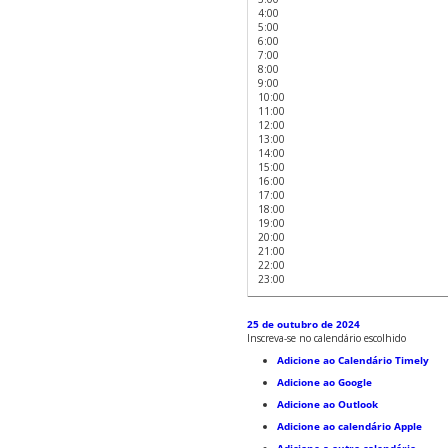
4:00
5:00
6:00
7:00
8:00
9:00
10:00
11:00
12:00
13:00
14:00
15:00
16:00
17:00
18:00
19:00
20:00
21:00
22:00
23:00
25 de outubro de 2024
Inscreva-se no calendário escolhido
Adicione ao Calendário Timely
Adicione ao Google
Adicione ao Outlook
Adicione ao calendário Apple