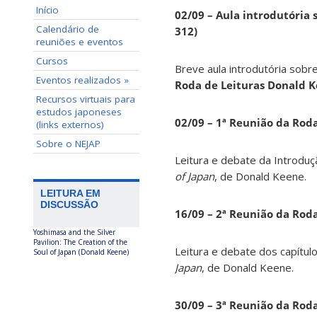
Início
02/09 – Aula introdutória s
Calendário de
312)
reuniões e eventos
Cursos
Breve aula introdutória sobre
Eventos realizados »
Roda de Leituras Donald 
Recursos virtuais para
estudos japoneses
02/09 – 1ª Reunião da Rod
(links externos)
Sobre o NEJAP
Leitura e debate da Introduç
of Japan
, de Donald Keene.
LEITURA EM
DISCUSSÃO
16/09 – 2ª Reunião da Rod
Yoshimasa and the Silver
Pavilion: The Creation of the
Leitura e debate dos capítul
Soul of Japan (Donald Keene)
Japan
, de Donald Keene.
30/09 – 3ª Reunião da Rod