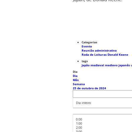
Categorias
Evento
Reunião administrativa
Roda de Leituras Donald Keene
tags
Japão medieval
medievo japonês
Dia
Dia
Mês
Semana
25 de outubro de 2024
Dia inteiro
0:00
1:00
2:00
3:00