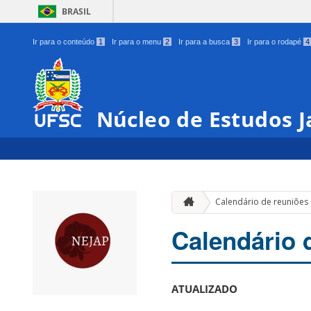
BRASIL
Ir para o conteúdo
1
Ir para o menu
2
Ir para a busca
3
Ir para o rodapé
4
Núcleo de Estudos 
Calendário de reuniões
Calendário 
ATUALIZADO