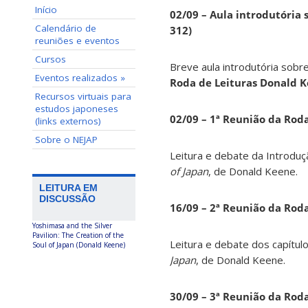
Início
02/09 – Aula introdutória s
Calendário de
312)
reuniões e eventos
Cursos
Breve aula introdutória sobre
Eventos realizados »
Roda de Leituras Donald 
Recursos virtuais para
estudos japoneses
02/09 – 1ª Reunião da Rod
(links externos)
Sobre o NEJAP
Leitura e debate da Introduç
of Japan
, de Donald Keene.
LEITURA EM
DISCUSSÃO
16/09 – 2ª Reunião da Rod
Yoshimasa and the Silver
Pavilion: The Creation of the
Leitura e debate dos capítul
Soul of Japan (Donald Keene)
Japan
, de Donald Keene.
30/09 – 3ª Reunião da Rod