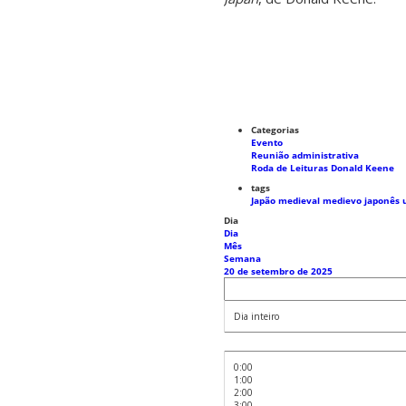
Categorias
Evento
Reunião administrativa
Roda de Leituras Donald Keene
tags
Japão medieval
medievo japonês
Dia
Dia
Mês
Semana
20 de setembro de 2025
Dia inteiro
0:00
1:00
2:00
3:00