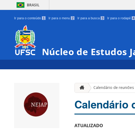
BRASIL
Ir para o conteúdo
1
Ir para o menu
2
Ir para a busca
3
Ir para o rodapé
4
Núcleo de Estudos 
Calendário de reuniões
Calendário 
ATUALIZADO