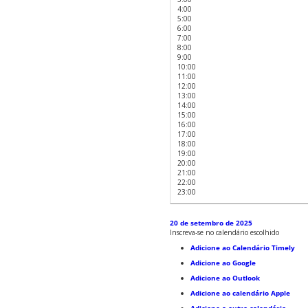
4:00
5:00
6:00
7:00
8:00
9:00
10:00
11:00
12:00
13:00
14:00
15:00
16:00
17:00
18:00
19:00
20:00
21:00
22:00
23:00
20 de setembro de 2025
Inscreva-se no calendário escolhido
Adicione ao Calendário Timely
Adicione ao Google
Adicione ao Outlook
Adicione ao calendário Apple