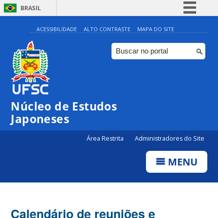
BRASIL
Simplifique!
ACESSIBILIDADE
ALTO CONTRASTE
MAPA DO SITE
Comunica BR
Participe
Acesso à informação
Legislação
Núcleo de Estudos
Canais
Japoneses
Área Restrita
Administradores do Site
MENU
Calendário de reuniões e