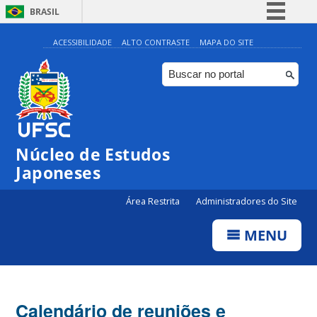
BRASIL
Simplifique!
ACESSIBILIDADE
ALTO CONTRASTE
MAPA DO SITE
Comunica BR
Participe
Acesso à informação
Legislação
Núcleo de Estudos
Canais
Japoneses
Área Restrita
Administradores do Site
MENU
Calendário de reuniões e