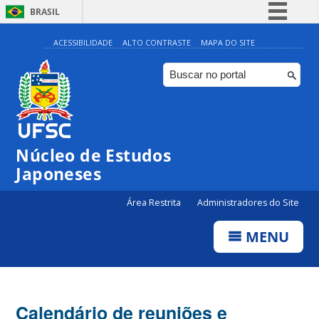
BRASIL
Simplifique!
ACESSIBILIDADE
ALTO CONTRASTE
MAPA DO SITE
Comunica BR
Participe
Acesso à informação
Legislação
Núcleo de Estudos
Canais
Japoneses
Área Restrita
Administradores do Site
MENU
Calendário de reuniões e