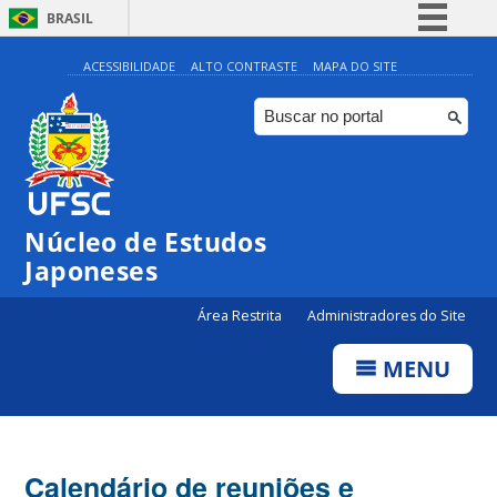
BRASIL
Simplifique!
ACESSIBILIDADE
ALTO CONTRASTE
MAPA DO SITE
Comunica BR
Participe
Acesso à informação
Legislação
Núcleo de Estudos
Canais
Japoneses
Área Restrita
Administradores do Site
MENU
Calendário de reuniões e