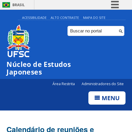
BRASIL
Simplifique!
ACESSIBILIDADE
ALTO CONTRASTE
MAPA DO SITE
Comunica BR
Participe
Acesso à informação
Legislação
Núcleo de Estudos
Canais
Japoneses
Área Restrita
Administradores do Site
MENU
Calendário de reuniões e