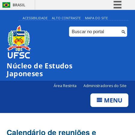
BRASIL
Simplifique!
ACESSIBILIDADE
ALTO CONTRASTE
MAPA DO SITE
Comunica BR
Participe
Acesso à informação
Legislação
Núcleo de Estudos
Canais
Japoneses
Área Restrita
Administradores do Site
MENU
Calendário de reuniões e