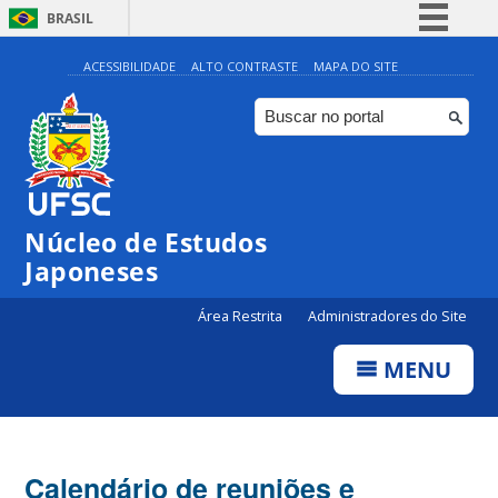
BRASIL
Simplifique!
ACESSIBILIDADE
ALTO CONTRASTE
MAPA DO SITE
Comunica BR
Participe
Acesso à informação
Legislação
Núcleo de Estudos
Canais
Japoneses
Área Restrita
Administradores do Site
MENU
Calendário de reuniões e