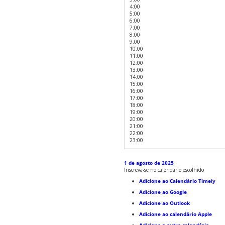
4:00
5:00
6:00
7:00
8:00
9:00
10:00
11:00
12:00
13:00
14:00
15:00
16:00
17:00
18:00
19:00
20:00
21:00
22:00
23:00
1 de agosto de 2025
Inscreva-se no calendário escolhido
Adicione ao Calendário Timely
Adicione ao Google
Adicione ao Outlook
Adicione ao calendário Apple