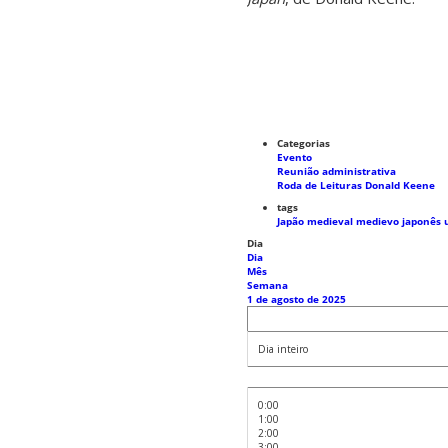
Categorias
Evento
Reunião administrativa
Roda de Leituras Donald Keene
tags
Japão medieval
medievo japonês
Dia
Dia
Mês
Semana
1 de agosto de 2025
Dia inteiro
0:00
1:00
2:00
3:00