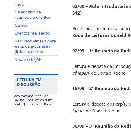
Início
02/09 – Aula introdutória s
Calendário de
312)
reuniões e eventos
Cursos
Breve aula introdutória sobre
Eventos realizados »
Roda de Leituras Donald 
Recursos virtuais para
estudos japoneses
02/09 – 1ª Reunião da Rod
(links externos)
Sobre o NEJAP
Leitura e debate da Introduç
of Japan
, de Donald Keene.
LEITURA EM
DISCUSSÃO
16/09 – 2ª Reunião da Rod
Yoshimasa and the Silver
Pavilion: The Creation of the
Leitura e debate dos capítul
Soul of Japan (Donald Keene)
Japan
, de Donald Keene.
30/09 – 3ª Reunião da Rod