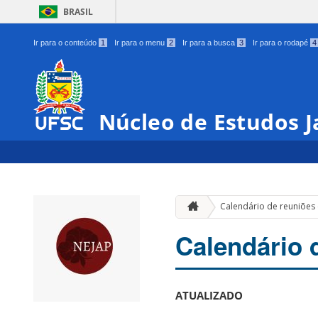
BRASIL
Ir para o conteúdo
1
Ir para o menu
2
Ir para a busca
3
Ir para o rodapé
4
Núcleo de Estudos 
Calendário de reuniões
Calendário 
ATUALIZADO