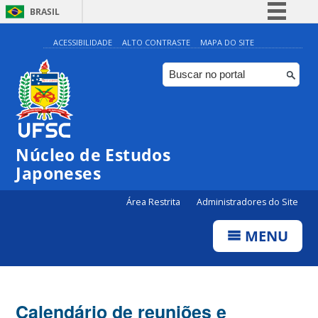
BRASIL
Simplifique!
ACESSIBILIDADE
ALTO CONTRASTE
MAPA DO SITE
Comunica BR
Participe
Acesso à informação
Legislação
Núcleo de Estudos
Canais
Japoneses
Área Restrita
Administradores do Site
MENU
Calendário de reuniões e