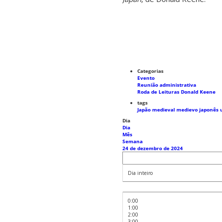
Categorias
Evento
Reunião administrativa
Roda de Leituras Donald Keene
tags
Japão medieval
medievo japonês
Dia
Dia
Mês
Semana
24 de dezembro de 2024
Dia inteiro
0:00
1:00
2:00
3:00