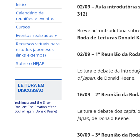
Início
02/09 – Aula introdutória s
Calendário de
312)
reuniões e eventos
Cursos
Breve aula introdutória sobre
Eventos realizados »
Roda de Leituras Donald 
Recursos virtuais para
estudos japoneses
02/09 – 1ª Reunião da Rod
(links externos)
Sobre o NEJAP
Leitura e debate da Introduç
of Japan
, de Donald Keene.
LEITURA EM
DISCUSSÃO
16/09 – 2ª Reunião da Rod
Yoshimasa and the Silver
Pavilion: The Creation of the
Leitura e debate dos capítul
Soul of Japan (Donald Keene)
Japan
, de Donald Keene.
30/09 – 3ª Reunião da Rod