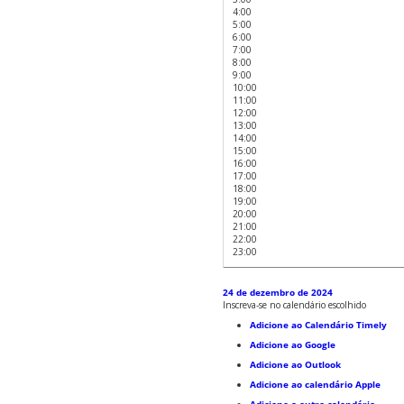
4:00
5:00
6:00
7:00
8:00
9:00
10:00
11:00
12:00
13:00
14:00
15:00
16:00
17:00
18:00
19:00
20:00
21:00
22:00
23:00
24 de dezembro de 2024
Inscreva-se no calendário escolhido
Adicione ao Calendário Timely
Adicione ao Google
Adicione ao Outlook
Adicione ao calendário Apple