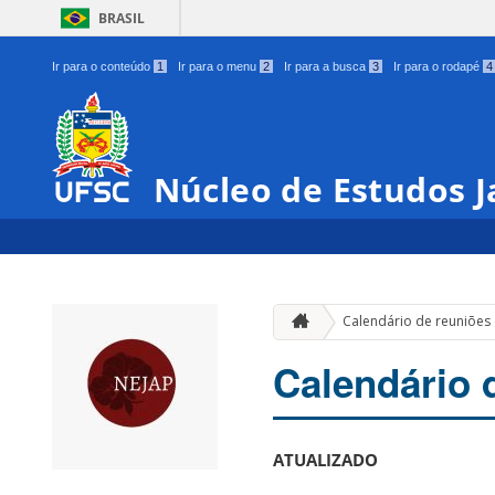
BRASIL
Ir para o conteúdo
1
Ir para o menu
2
Ir para a busca
3
Ir para o rodapé
4
Núcleo de Estudos 
Calendário de reuniões
Calendário 
ATUALIZADO