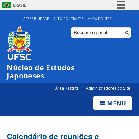
BRASIL
Simplifique!
ACESSIBILIDADE
ALTO CONTRASTE
MAPA DO SITE
Comunica BR
Participe
Acesso à informação
Legislação
Núcleo de Estudos
Canais
Japoneses
Área Restrita
Administradores do Site
MENU
Calendário de reuniões e