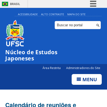
BRASIL
Simplifique!
ACESSIBILIDADE
ALTO CONTRASTE
MAPA DO SITE
Comunica BR
Participe
Acesso à informação
Legislação
Núcleo de Estudos
Canais
Japoneses
Área Restrita
Administradores do Site
MENU
Calendário de reuniões e