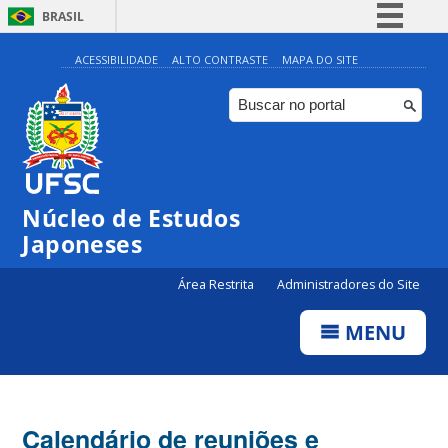
BRASIL
Simplifique!
ACESSIBILIDADE
ALTO CONTRASTE
MAPA DO SITE
Comunica BR
Participe
Acesso à informação
Legislação
Núcleo de Estudos
Canais
Japoneses
Área Restrita
Administradores do Site
MENU
Calendário de reuniões e