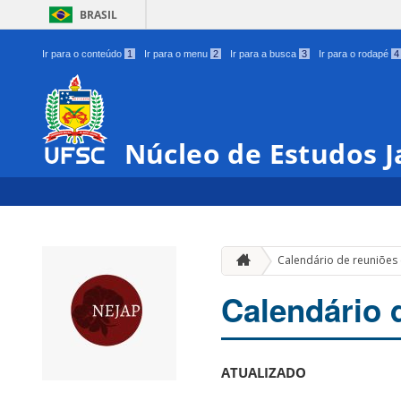
BRASIL
Ir para o conteúdo
1
Ir para o menu
2
Ir para a busca
3
Ir para o rodapé
4
Núcleo de Estudos 
Calendário de reuniões
Calendário 
ATUALIZADO