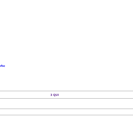
ufsc
3
QUI