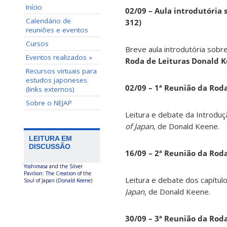
Início
02/09 – Aula introdutória s
Calendário de
312)
reuniões e eventos
Cursos
Breve aula introdutória sobre
Eventos realizados »
Roda de Leituras Donald 
Recursos virtuais para
estudos japoneses
02/09 – 1ª Reunião da Rod
(links externos)
Sobre o NEJAP
Leitura e debate da Introduç
of Japan
, de Donald Keene.
LEITURA EM
DISCUSSÃO
16/09 – 2ª Reunião da Rod
Yoshimasa and the Silver
Pavilion: The Creation of the
Leitura e debate dos capítul
Soul of Japan (Donald Keene)
Japan
, de Donald Keene.
30/09 – 3ª Reunião da Rod