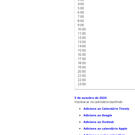
4:00
5:00
6:00
7:00
8:00
9:00
10:00
11:00
12:00
13:00
14:00
15:00
16:00
17:00
18:00
19:00
20:00
21:00
22:00
23:00
3 de outubro de 2024
Inscreva-se no calendário escolhido
Adicione ao Calendário Timely
Adicione ao Google
Adicione ao Outlook
Adicione ao calendário Apple