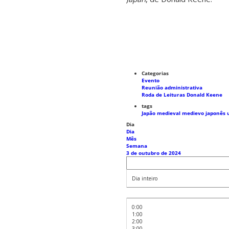
Categorias
Evento
Reunião administrativa
Roda de Leituras Donald Keene
tags
Japão medieval
medievo japonês
Dia
Dia
Mês
Semana
3 de outubro de 2024
Dia inteiro
0:00
1:00
2:00
3:00