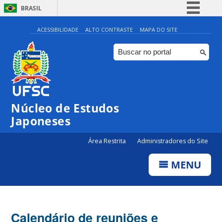
BRASIL
Simplifique!
ACESSIBILIDADE
ALTO CONTRASTE
MAPA DO SITE
Comunica BR
Participe
Acesso à informação
Legislação
Núcleo de Estudos
Canais
Japoneses
Área Restrita
Administradores do Site
MENU
Calendário de reuniões e