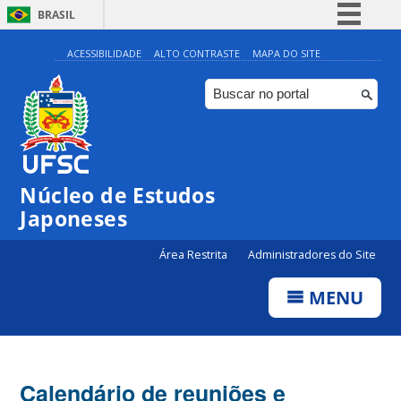
BRASIL
Simplifique!
ACESSIBILIDADE
ALTO CONTRASTE
MAPA DO SITE
Comunica BR
Participe
Acesso à informação
Legislação
Núcleo de Estudos
Canais
Japoneses
Área Restrita
Administradores do Site
MENU
Calendário de reuniões e