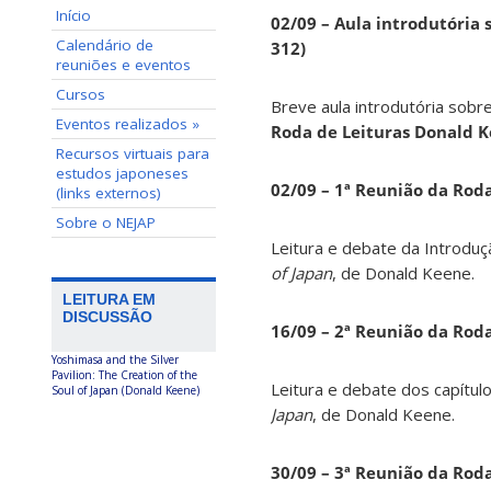
Início
02/09 – Aula introdutória s
Calendário de
312)
reuniões e eventos
Cursos
Breve aula introdutória sobre
Eventos realizados »
Roda de Leituras Donald 
Recursos virtuais para
estudos japoneses
02/09 – 1ª Reunião da Rod
(links externos)
Sobre o NEJAP
Leitura e debate da Introduç
of Japan
, de Donald Keene.
LEITURA EM
DISCUSSÃO
16/09 – 2ª Reunião da Rod
Yoshimasa and the Silver
Pavilion: The Creation of the
Leitura e debate dos capítul
Soul of Japan (Donald Keene)
Japan
, de Donald Keene.
30/09 – 3ª Reunião da Rod