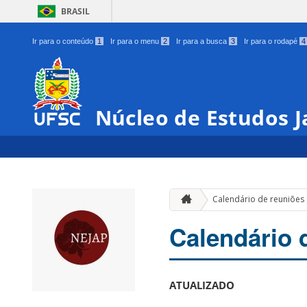
BRASIL
Ir para o conteúdo
1
Ir para o menu
2
Ir para a busca
3
Ir para o rodapé
4
Núcleo de Estudos 
Calendário de reuniões
Calendário 
ATUALIZADO