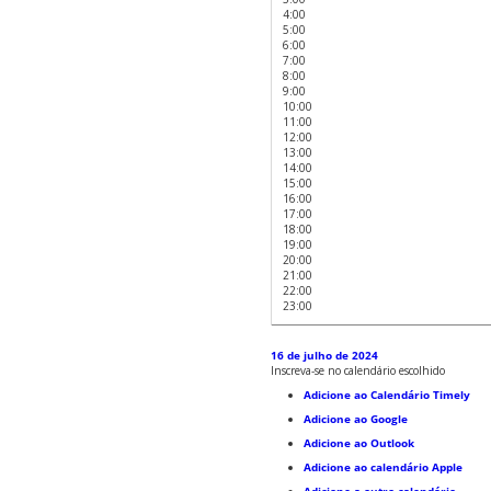
4:00
5:00
6:00
7:00
8:00
9:00
10:00
11:00
12:00
13:00
14:00
15:00
16:00
17:00
18:00
19:00
20:00
21:00
22:00
23:00
16 de julho de 2024
Inscreva-se no calendário escolhido
Adicione ao Calendário Timely
Adicione ao Google
Adicione ao Outlook
Adicione ao calendário Apple