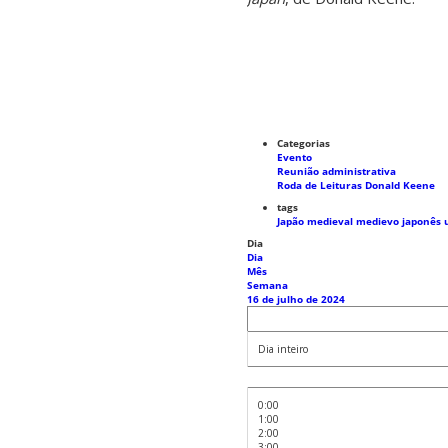
Categorias
Evento
Reunião administrativa
Roda de Leituras Donald Keene
tags
Japão medieval
medievo japonês
Dia
Dia
Mês
Semana
16 de julho de 2024
Dia inteiro
0:00
1:00
2:00
3:00