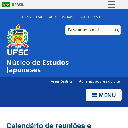
BRASIL
Simplifique!
ACESSIBILIDADE
ALTO CONTRASTE
MAPA DO SITE
Comunica BR
Participe
Acesso à informação
Legislação
Núcleo de Estudos
Canais
Japoneses
Área Restrita
Administradores do Site
MENU
Calendário de reuniões e