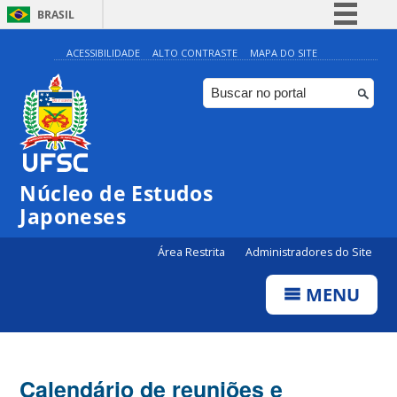
BRASIL
Simplifique!
ACESSIBILIDADE
ALTO CONTRASTE
MAPA DO SITE
Comunica BR
Participe
Acesso à informação
Legislação
Núcleo de Estudos
Canais
Japoneses
Área Restrita
Administradores do Site
MENU
Calendário de reuniões e