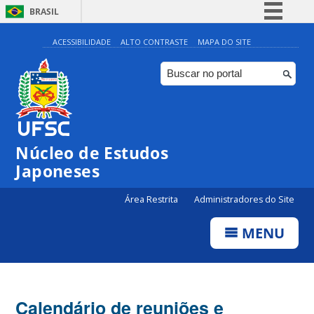
BRASIL
Simplifique!
ACESSIBILIDADE
ALTO CONTRASTE
MAPA DO SITE
Comunica BR
Participe
Acesso à informação
Legislação
Núcleo de Estudos
Canais
Japoneses
Área Restrita
Administradores do Site
MENU
Calendário de reuniões e