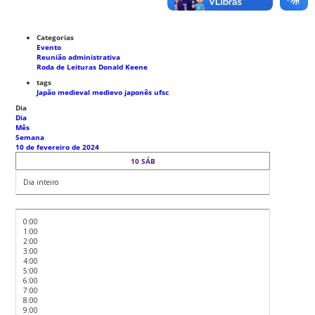
Categorias
Evento
Reunião administrativa
Roda de Leituras Donald Keene
tags
Japão medieval
medievo japonês
ufsc
Dia
Dia
Mês
Semana
10 de fevereiro de 2024
10
SÁB
Dia inteiro
0:00
1:00
2:00
3:00
4:00
5:00
6:00
7:00
8:00
9:00