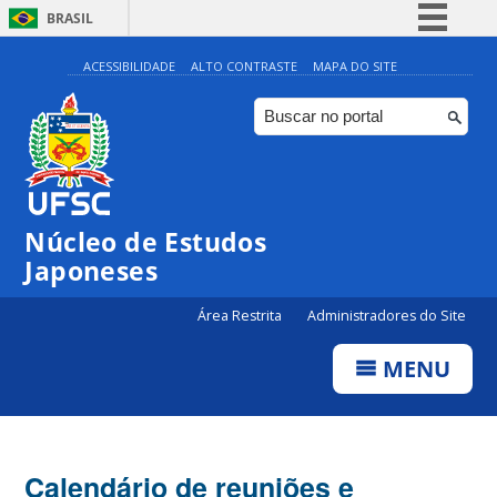
BRASIL
Simplifique!
ACESSIBILIDADE
ALTO CONTRASTE
MAPA DO SITE
Comunica BR
Participe
Acesso à informação
Legislação
Núcleo de Estudos
Canais
Japoneses
Área Restrita
Administradores do Site
MENU
Calendário de reuniões e