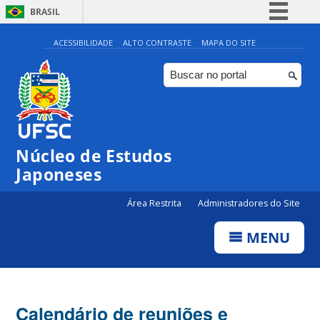
BRASIL
Simplifique!
ACESSIBILIDADE
ALTO CONTRASTE
MAPA DO SITE
Comunica BR
Participe
Acesso à informação
Legislação
Núcleo de Estudos
Canais
Japoneses
Área Restrita
Administradores do Site
MENU
Calendário de reuniões e