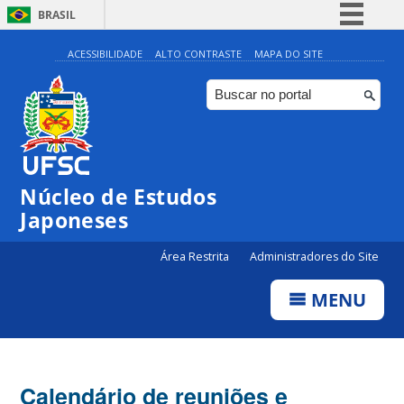
BRASIL
Simplifique!
ACESSIBILIDADE
ALTO CONTRASTE
MAPA DO SITE
Comunica BR
Participe
Acesso à informação
Legislação
Núcleo de Estudos
Canais
Japoneses
Área Restrita
Administradores do Site
MENU
Calendário de reuniões e