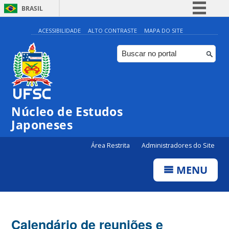
BRASIL
Simplifique!
ACESSIBILIDADE
ALTO CONTRASTE
MAPA DO SITE
Comunica BR
Participe
Acesso à informação
Legislação
Núcleo de Estudos
Canais
Japoneses
Área Restrita
Administradores do Site
MENU
Calendário de reuniões e