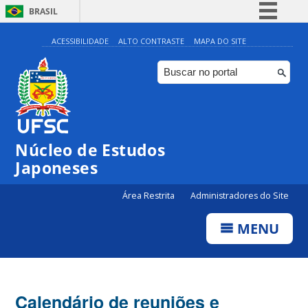
BRASIL
Simplifique!
ACESSIBILIDADE
ALTO CONTRASTE
MAPA DO SITE
Comunica BR
Participe
Acesso à informação
Legislação
Núcleo de Estudos
Canais
Japoneses
Área Restrita
Administradores do Site
MENU
Calendário de reuniões e